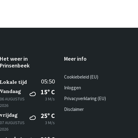
Het weer in
Meer info
Prinsenbeek
Cookiebeleid (EU)
05:50
Lokale tijd
Inloggen
Vandaag
15° C
Privacyverklaring (EU)
06 AUGUSTUS
3 M/s
2026
Disclaimer
vrijdag
25° C
07 AUGUSTUS
3 M/s
2026