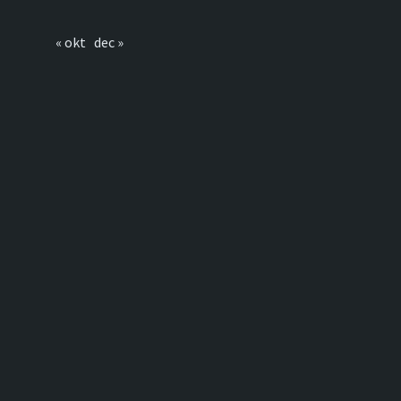
« okt
dec »