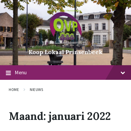
Doorgaan
Ga
naar
naar
artikel
voettekst
Koop Lokaal Prinsenbeek
Menu
HOME
NIEUWS
Maand:
januari 2022