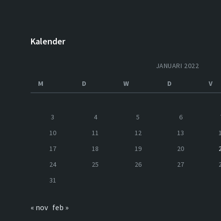
Kalender
JANUARI 2022
M
D
W
D
V
3
4
5
6
10
11
12
13
17
18
19
20
24
25
26
27
31
« nov
feb »