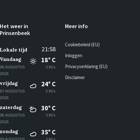
Het weer in
Meer info
Prinsenbeek
Cookiebeleid (EU)
21:58
Lokale tijd
Inloggen
Vandaag
18° C
Privacyverklaring (EU)
06 AUGUSTUS
3 M/s
2026
Disclaimer
vrijdag
24° C
07 AUGUSTUS
5 M/s
2026
zaterdag
30° C
08 AUGUSTUS
3 M/s
2026
zondag
35° C
09 AUGUSTUS
3 M/s