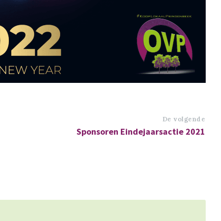
De volgende
Sponsoren Eindejaarsactie 2021